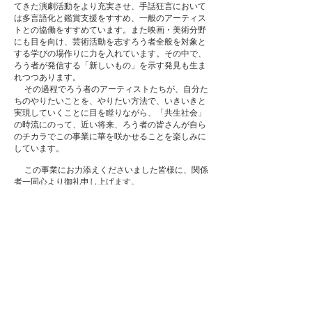
てきた演劇活動をより充実させ、手話狂言において
は多言語化と鑑賞支援をすすめ、一般のアーティス
トとの協働をすすめています。また映画・美術分野
にも目を向け、芸術活動を志すろう者全般を対象と
する学びの場作りに力を入れています。その中で、
ろう者が発信する「新しいもの」を示す発見も生ま
れつつあります。
その過程でろう者のアーティストたちが、自分た
ちのやりたいことを、やりたい方法で、いきいきと
実現していくことに目を瞠りながら、「共生社会」
の時流にのって、近い将来、ろう者の皆さんが自ら
のチカラでこの事業に華を咲かせることを楽しみに
しています。
この事業にお力添えくださいました皆様に、関係
者一同心より御礼申し上げます。
令和5年2月6日
育成×手話×芸術プロジェクト スタッフ一同
ダウンロードはこちら