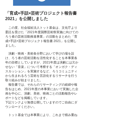
「育成×手話×芸術プロジェクト報告書
2021」を公開しました
この度、社会福祉法人トット基金は、文化庁より
委託を受けた「2021年度国際芸術祭実施に向けての
ろう者の芸術活動推進事業」の活動をまとめた「育
成×手話×芸術プロジェクト報告書 2021」を公開し
ました。
演劇・映画・美術各分野において学びの場を設
け、ろう者の芸術活動を活性化することを本事業各
年の目標としていますが、2021年度は演劇には欠か
せない「音楽」について考察する「オンガク・ディ
スカッション」を実施するなど、ろうコミュニティ
から生まれるろう芸術を言語化するリサーチを行う
取り組みが始まりました。
報告書では、それらのリサーティングの経緯や報
告をはじめ、2021年度の本事業において実施した企
画を中心に、演劇、美術、映画ごとの活動報告やレ
ポートなどを掲載しています。
下記リンクより無償公開していますのでご自由にダ
ウンロードください。
トット基金では本事業により、これまで積み重ね